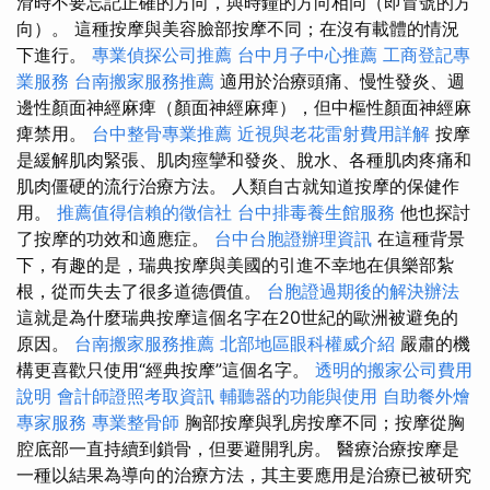
滑時不要忘記正確的方向，與時鐘的方向相同（即冒號的方
向）。 這種按摩與美容臉部按摩不同；在沒有載體的情況
下進行。
專業偵探公司推薦
台中月子中心推薦
工商登記專
業服務
台南搬家服務推薦
適用於治療頭痛、慢性發炎、週
邊性顏面神經麻痺（顏面神經麻痺），但中樞性顏面神經麻
痺禁用。
台中整骨專業推薦
近視與老花雷射費用詳解
按摩
是緩解肌肉緊張、肌肉痙攣和發炎、脫水、各種肌肉疼痛和
肌肉僵硬的流行治療方法。 人類自古就知道按摩的保健作
用。
推薦值得信賴的徵信社
台中排毒養生館服務
他也探討
了按摩的功效和適應症。
台中台胞證辦理資訊
在這種背景
下，有趣的是，瑞典按摩與美國的引進不幸地在俱樂部紮
根，從而失去了很多道德價值。
台胞證過期後的解決辦法
這就是為什麼瑞典按摩這個名字在20世紀的歐洲被避免的
原因。
台南搬家服務推薦
北部地區眼科權威介紹
嚴肅的機
構更喜歡只使用“經典按摩”這個名字。
透明的搬家公司費用
說明
會計師證照考取資訊
輔聽器的功能與使用
自助餐外燴
專家服務
專業整骨師
胸部按摩與乳房按摩不同；按摩從胸
腔底部一直持續到鎖骨，但要避開乳房。 醫療治療按摩是
一種以結果為導向的治療方法，其主要應用是治療已被研究