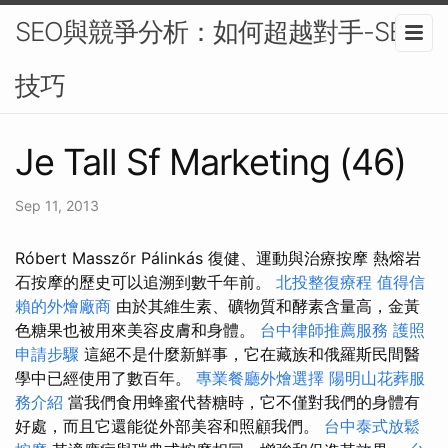
SEO與競爭分析：如何超越對手-SEO
技巧
Je Tall Sf Marketing (46)
Sep 11, 2013
Róbert Masszőr Pálinkás 復健、運動與治療按摩 熱熔岩
石按摩的歷史可以追溯到數千年前。
北投整復療程
值得信
賴的外燴廠商
由於其維生素、礦物質和酵素含量高，金黃
色糖果也被用來美容皮膚和身體。
台中律師推薦服務
護照
申請步驟
這絕不是什麼新鮮事，它在藏族和俄羅斯民間醫
學中已經使用了數百年。
專業餐廳外燴選擇
陽明山花葬服
務介紹
當我們食用蜂蜜代替糖時，它不僅對我們的身體有
好處，而且它還能從外部美容和照顧我們。
台中泰式放鬆