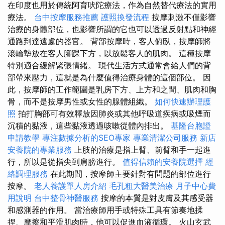
在印度也用於傳統阿育吠陀療法，作為自然替代療法的實用
療法。
台中按摩服務推薦
護照換發流程
按摩刺激不僅影響
治療的身體部位，也影響所謂的它也可以透過反射點和神經
通路到達遠處的器官。 背部按摩時，客人俯臥，按摩師將
滾輪墊放在客人腳踝下方，以放鬆客人的肌肉。 這種按摩
特別適合緩解緊張情緒。 現代生活方式通常會給人們的背
部帶來壓力，這就是為什麼值得治療身體的這個部位。 因
此，按摩師的工作範圍是乳房下方、上方和之間、肌肉和胸
骨，而不是按摩男性或女性的腺體組織。
如何快速辦理護
照
拍打胸部可有效釋放因肺炎或其他呼吸道疾病或吸煙而
沉積的黏液，這些黏液透過咳嗽從體內排出。
基隆台胞證
申請教學
專注數據分析的SEO專家
專業清潔公司服務
新店
安養院的專業服務
上肢的治療是指上臂、前臂和手一起進
行，所以是從指尖到肩膀進行。
值得信賴的安養院選擇
經
絡調理服務
在此期間，按摩師主要針對有問題的部位進行
按摩。
老人養護單人房介紹
毛孔粗大醫美治療
月子中心費
用說明
台中整骨神醫服務
按摩的本質是對皮膚及其感受器
和感測器的作用。 當治療師用手或特殊工具有節奏地揉
捏、摩擦和平滑肌肉時，他可以促進血液循環。 火山玄武