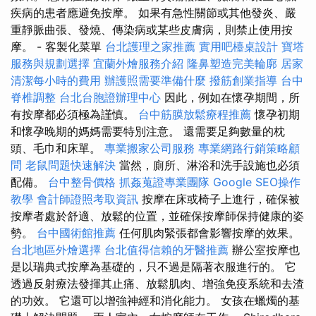
疾病的患者應避免按摩。 如果有急性關節或其他發炎、嚴
重靜脈曲張、發燒、傳染病或某些皮膚病，則禁止使用按
摩。 - 客製化菜單
台北護理之家推薦
實用吧檯桌設計
寶塔
服務與規劃選擇
宜蘭外燴服務介紹
隆鼻塑造完美輪廓
居家
清潔每小時的費用
辦護照需要準備什麼
撥筋創業指導
台中
脊椎調整
台北台胞證辦理中心
因此，例如在懷孕期間，所
有按摩都必須極為謹慎。
台中筋膜放鬆療程推薦
懷孕初期
和懷孕晚期的媽媽需要特別注意。 還需要足夠數量的枕
頭、毛巾和床單。
專業搬家公司服務
專業網路行銷策略顧
問
老鼠問題快速解決
當然，廁所、淋浴和洗手設施也必須
配備。
台中整骨價格
抓姦蒐證專業團隊
Google SEO操作
教學
會計師證照考取資訊
按摩在床或椅子上進行，確保被
按摩者處於舒適、放鬆的位置，並確保按摩師保持健康的姿
勢。
台中國術館推薦
任何肌肉緊張都會影響按摩的效果。
台北地區外燴選擇
台北值得信賴的牙醫推薦
辦公室按摩也
是以瑞典式按摩為基礎的，只不過是隔著衣服進行的。 它
透過反射療法發揮其止痛、放鬆肌肉、增強免疫系統和去渣
的功效。 它還可以增強神經和消化能力。 女孩在蠟燭的基