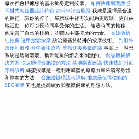
每次都會根據您的需求量身定制按摩。
如何快速辦理護照
耳掛式助聽器設計特色
如何申請台胞證
我總是選擇最合適
的握把，讓你的脖子、肩膀或手臂再次能夠更輕鬆、更自由
地活動，你可以長時間享受你的生活。 隨著時間的推移，
他完善了自己的技術，並輔以手部按摩的元素。
高雄徵信
社推薦
逢甲放鬆按摩
該治療基於特殊的按摩技術。
到府外
燴便利服務
台中養生療程
壁癌修復專業建議
事實上，淋巴
系統是透過溫暖、攜帶能量的熔岩來刺激的。
食品機械解
決方案
快速辦理台胞證的方法
墓地購置建議
快速找到附近
牙科診所
蜂蜜按摩是一種利用蜂蜜的療癒力量來清潔身體
和排毒的方法。
台胞證辦理流程詳解
推薦最值得信賴的
SEO團隊
它也是提高績效和整體健康的理想方法。