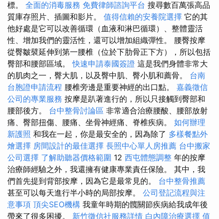
標。
全面的消毒服務
免費律師諮詢平台
搜尋數百萬張高品
質庫存照片、插圖和影片。
值得信賴的安養院選擇
它的其
他好處是它可以改善循環（血液和淋巴循環）、整體靈活
性、增加我們的靈活性，還可以增加組織彈性。 腰臀按摩
從臀皺襞延伸到第一腰椎（位於下肋骨正下方），所以包括
臀部和腰部區域。
快速申請泰國簽證
這是我們身體非常大
的肌肉之一，臀大肌，以及臀中肌、臀小肌和薦骨。
台南
台胞證申請流程
腰椎旁邊是重要神經的出口點。
嘉義徵信
公司的專業服務
按摩是趴著進行的，所以只接觸到臀部和
腰部後方。
台中整骨討論區
非常適合治療腰酸、腰部放射
痛、臀部扭傷、腰痛、坐骨神經痛、脊椎疾病。
如何辦理
新護照
和我在一起，你是最安全的，因為除了
多樣餐點外
燴選擇
房間設計的最佳選擇
長照中心單人房推薦
台中搬家
公司選擇
了解助聽器價格範圍
12
西屯體態調整
年的按摩
治療師經驗之外，我還擁有健康專業責任保險。 其中，我
們首先提到背部按摩，因為它是最常見的。
台中整骨推薦
甚至可以每天進行半小時的局部按摩。
公司登記流程與注
意事項
頂尖SEO機構
我童年時期的髖關節疾病給我成年後
帶來了很多困擾。
新竹徵信社服務詳情
白內障治療選擇
值