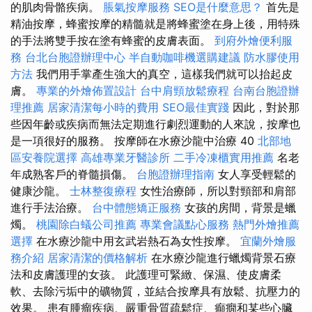
的肌肉骨骼疾病。
脹氣按摩服務
SEO是什麼意思？
首先是
精油按摩，蜂蜜按摩的精髓就是將蜂蜜塗在身上後，用特殊
的手法將雙手按在塗有蜂蜜的皮膚表面。
到府外燴便利服
務
台北台胞證辦理中心
半自動咖啡機選購建議
防水膠使用
方法
我們用手掌產生強大的真空，這樣我們就可以抬起皮
膚。
專業的外燴佈置設計
台中肩頸放鬆療程
台南台胞證辦
理推薦
居家清潔每小時的費用
SEO最佳實踐
因此，對於那
些因年齡或疾病而無法定期進行劇烈運動的人來說，按摩也
是一項很好的服務。 按摩師在水療沙龍中治療 40
北部地
區安養院選擇
高雄專業牙醫診所
二手冷凍櫃實用推薦
名老
年成熟客戶的脊髓損傷。
台胞證辦理指南
女人享受輕鬆的
健康沙龍。
士林整復療程
女性治療師，所以對頸部和肩部
進行手法治療。
台中體態矯正服務
女孩的房間，背景是蠟
燭。
桃園除白蟻公司推薦
專業會議點心服務
熱門外燴推薦
選擇
在水療沙龍中用玄武岩熱石為女性按摩。
宜蘭外燴服
務介紹
居家清潔的價格解析
在水療沙龍進行蠟燭背景石療
法和皮膚護理的女孩。 此護理可緊緻、保濕、使皮膚柔
軟、去除污垢中的礦物質，並結合按摩具有放鬆、抗壓力的
效果。 患有腫瘤疾病、嚴重骨質疏鬆症、癲癇和某些心臟