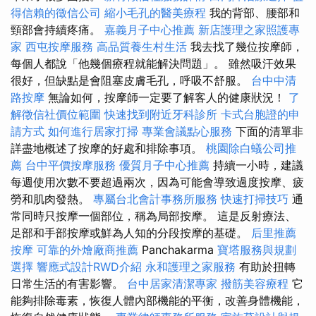
得信賴的徵信公司
縮小毛孔的醫美療程
我的背部、腰部和
頸部會持續疼痛。
嘉義月子中心推薦
新店護理之家照護專
家
西屯按摩服務
高品質養生村生活
我去找了幾位按摩師，
每個人都說「他幾個療程就能解決問題」。 雖然吸汗效果
很好，但缺點是會阻塞皮膚毛孔，呼吸不舒服。
台中中清
路按摩
無論如何，按摩師一定要了解客人的健康狀況！
了
解徵信社價位範圍
快速找到附近牙科診所
卡式台胞證的申
請方式
如何進行居家打掃
專業會議點心服務
下面的清單非
詳盡地概述了按摩的好處和排除事項。
桃園除白蟻公司推
薦
台中平價按摩服務
優質月子中心推薦
持續一小時，建議
每週使用次數不要超過兩次，因為可能會導致過度按摩、疲
勞和肌肉發熱。
專屬台北會計事務所服務
快速打掃技巧
通
常同時只按摩一個部位，稱為局部按摩。 這是反射療法、
足部和手部按摩或鮮為人知的分段按摩的基礎。
后里推薦
按摩
可靠的外燴廠商推薦
Panchakarma
寶塔服務與規劃
選擇
響應式設計RWD介紹
永和護理之家服務
有助於扭轉
日常生活的有害影響。
台中居家清潔專家
撥筋美容療程
它
能夠排除毒素，恢復人體內部機能的平衡，改善身體機能，