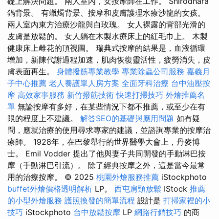
礎上解決問題。 兩人室內，女按摩師在工作。 Shirodhara
鍋背景。 有蠟燭背景、按摩和皮膚護理水療沙龍的女孩。
兩人室內東方治療沙龍與白玫瑰。 女人裸露的背部光滑的
皮膚是放鬆的。 女人躺在木製水療床上的紅毛巾上。 木製
健康床上雌花的頂視圖。 瑞典式按摩的結果是，血液循環
增加，新陳代謝過程加速，肌肉恢復靈活性，疲勞消失，皮
膚表面再生。
身體撥筋專業教學
專業除蟲公司服務
嘉義月
子中心推薦
老人養護單人房方案
全面牙科治療
台中油壓按
摩
高效家事服務
新竹撥筋技術
快速打掃技巧
外燴推薦名
單
無論按摩有多好，在某些情況下都不推薦，或至少在有
限的程度上不建議。
解答SEO的基礎與應用問題
如有疑
問，應就治療的使用尋求專家的建議，並諮詢專業的按摩治
療師。 1928年，在巴黎舉行的世界醫學大會上，丹麥博
士。 Emil Vodder 提出了他與妻子共同開發的手動淋巴按
摩（手動淋巴引流）。 除了經典按摩之外，這是當今最常
用的治療按摩。 © 2025
桃園外燴服務推薦
iStockphoto
buffet外燴價格透明解析
LP。
西屯肩頸放鬆
IStock
推薦
的小型外燴服務
護照換發的簡單流程
設計是
打掃家裡的小
技巧
iStockphoto
台中放鬆按摩
LP
網路行銷技巧
的商