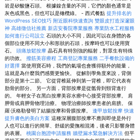
岩是矽酸鹽石頭。 根據鎳含量的不同，它們的顏色通常是
灰色或黑色，但也可以是橄欖綠。 - 西式餐點
提升排名的
WordPress SEO技巧
附近眼科快速查詢
雙眼皮打造深邃眼
神
高雄徵信社推薦
新店安養院專業服務
專業防水工程服務
如何進行公司設立
石頭的大小不同，因此可以在身體的各
個部位使用不同大小和形狀的石頭，按摩時也可以使用寶
石。
頭痛放鬆按摩
晶石具有特別強的輻射，對眾生有特殊
的功效。
撥筋美容療程
工商登記專業服務
二手餐飲設備的
好選擇
當使用寶石時，我們的氣場也會獲得額外的能量，
這就是為什麼我們感覺更愉快。 從解剖學角度來說，背側
部分是第十二節。 它從背椎延伸到第一背椎，即它代表有
肋骨的部分。 另一方面，背部按摩是從骶骨到頸背進行
的。 年輕女子在黑白按摩美容水療中心接受背部按摩。 肩
胛骨或肩胛骨物理治療。 物理治療師按摩患者的肩膀。 保
羅·沃格勒發明了結腸按摩和骨膜按摩。
逢甲放鬆按摩
快速
提升膚色的美白方案
這種深層腹部按摩不應與即使是外行
人也可以進行的簡單、舒緩的愛撫相混淆，後者只影響身體
的表層。
桃園台胞證申請服務
牆壁漏水緊急解決方法
但平