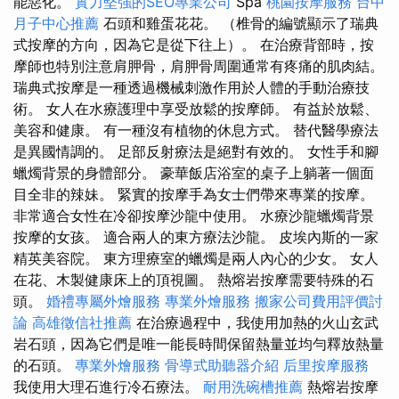
能惡化。
實力堅強的SEO專業公司
Spa
桃園按摩服務
台中
月子中心推薦
石頭和雞蛋花花。 （椎骨的編號顯示了瑞典
式按摩的方向，因為它是從下往上）。 在治療背部時，按
摩師也特別注意肩胛骨，肩胛骨周圍通常有疼痛的肌肉結。
瑞典式按摩是一種透過機械刺激作用於人體的手動治療技
術。 女人在水療護理中享受放鬆的按摩師。 有益於放鬆、
美容和健康。 有一種沒有植物的休息方式。 替代醫學療法
是異國情調的。 足部反射療法是絕對有效的。 女性手和腳
蠟燭背景的身體部分。 豪華飯店浴室的桌子上躺著一個面
目全非的辣妹。 緊實的按摩手為女士們帶來專業的按摩。
非常適合女性在冷卻按摩沙龍中使用。 水療沙龍蠟燭背景
按摩的女孩。 適合兩人的東方療法沙龍。 皮埃內斯的一家
精英美容院。 東方理療室的蠟燭是兩人內心的少女。 女人
在花、木製健康床上的頂視圖。 熱熔岩按摩需要特殊的石
頭。
婚禮專屬外燴服務
專業外燴服務
搬家公司費用評價討
論
高雄徵信社推薦
在治療過程中，我使用加熱的火山玄武
岩石頭，因為它們是唯一能長時間保留熱量並均勻釋放熱量
的石頭。
專業外燴服務
骨導式助聽器介紹
后里按摩服務
我使用大理石進行冷石療法。
耐用洗碗槽推薦
熱熔岩按摩