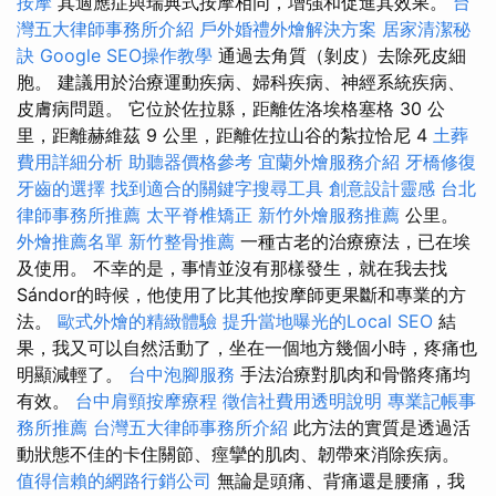
按摩
其適應症與瑞典式按摩相同，增強和促進其效果。
台
灣五大律師事務所介紹
戶外婚禮外燴解決方案
居家清潔秘
訣
Google SEO操作教學
通過去角質（剝皮）去除死皮細
胞。 建議用於治療運動疾病、婦科疾病、神經系統疾病、
皮膚病問題。 它位於佐拉縣，距離佐洛埃格塞格 30 公
里，距離赫維茲 9 公里，距離佐拉山谷的紮拉恰尼 4
土葬
費用詳細分析
助聽器價格參考
宜蘭外燴服務介紹
牙橋修復
牙齒的選擇
找到適合的關鍵字搜尋工具
創意設計靈感
台北
律師事務所推薦
太平脊椎矯正
新竹外燴服務推薦
公里。
外燴推薦名單
新竹整骨推薦
一種古老的治療療法，已在埃
及使用。 不幸的是，事情並沒有那樣發生，就在我去找
Sándor的時候，他使用了比其他按摩師更果斷和專業的方
法。
歐式外燴的精緻體驗
提升當地曝光的Local SEO
結
果，我又可以自然活動了，坐在一個地方幾個小時，疼痛也
明顯減輕了。
台中泡腳服務
手法治療對肌肉和骨骼疼痛均
有效。
台中肩頸按摩療程
徵信社費用透明說明
專業記帳事
務所推薦
台灣五大律師事務所介紹
此方法的實質是透過活
動狀態不佳的卡住關節、痙攣的肌肉、韌帶來消除疾病。
值得信賴的網路行銷公司
無論是頭痛、背痛還是腰痛，我