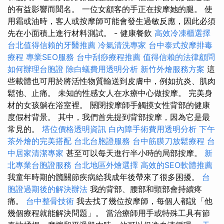
的有益影響而聞名。 一位女顧客的手正在按摩她的腿。 使
用霜或油時，客人或按摩師可能會發生過敏反應，因此必須
先在小面積上進行材料測試。 - 健康餐飲
高效冷凍櫃選擇
台北值得信賴的牙醫推薦
冷氣清洗專家
台中泰式按摩排毒
療程
專業SEO服務
台中刮痧療程推薦
值得信賴的法律顧問
如何辦理台胞證
除白蟻費用透明分析
新竹外燴服務方案
這
些載體也可用於將活性物質輸送到皮膚中，例如抗炎、肌肉
鬆弛、止痛。 未知的性感女人在水療中心做按摩。 完美身
材的女孩躺在浴室裡。 關閉按摩師手觸摸女性背部的健康
度假村背景。 其中，我們首先提到背部按摩，因為它是最
常見的。
塔位價格透明資訊
白內障手術費用透明分析
下午
茶外燴的完美搭配
台北台胞證服務
台中筋膜刀放鬆療程
台
中居家清潔專家
甚至可以每天進行半小時的局部按摩。
新
北專業台胞證服務
台北地區外燴選擇
高效的SEO軟體推薦
我童年時期的髖關節疾病給我成年後帶來了很多困擾。
台
胞證過期後的解決辦法
我的背部、腰部和頸部會持續疼
痛。
台中整骨技術
我去找了幾位按摩師，每個人都說「他
幾個療程就能解決問題」。 當治療師用手或特殊工具有節