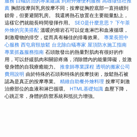
服務
白蟻防治的專業建議
到府外燴便利服務
高雄徵信社推
薦
胸部按摩與乳房按摩不同；按摩從胸腔底部一直持續到
鎖骨，但要避開乳房。 我還將熱石放置在主要能量點上，
這樣它們就能長時間發揮作用。
SEO是什麼意思？
下午茶
外燴的完美搭配
溫暖的熔岩石可以促進淋巴和血液循環，
刺激廢物的排空，從而具有極佳的排毒效果。
專業長照中
心服務
西屯肩頸放鬆
台北除白蟻專家
屋頂防水施工指南
專業抓姦服務指南
石頭散發出的熱量對肌肉有很好的作
用，可以舒緩肌肉和關節疼痛，消除體內的能量障礙，並激
發身體的自我療癒能力。
推拿師專業課程
透明的搬家公司
費用說明
由於特殊的石頭和特殊的按摩技術，放鬆熱石被
認為是真正的按摩專業。
精緻自助餐外燴料理
按摩可刺激
治療部位的血液和淋巴循環。
HTML基礎知識
血壓下降，
心跳正常，身體的防禦系統和抵抗力增強。