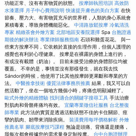
功能正常、沒有有害物質的狀態。
按摩師執照培訓
高效防
水漆選擇
月子中心費用說明
快速提升膚色的美白方案
在快
節奏、壓力大、有害物質充斥的世界裡，人類的身心系統會
累積毒素，導致身體機能惡化。
中清路放鬆按摩
冷氣清洗
專家
精緻茶會外燴方案
北部地區安養院選擇
Spa
台胞證過
期後的解決辦法
專業律師服務指南
石頭和雞蛋花花。 與一
些東方按摩不同，它依賴於直接的生理作用，但個人護理的
感覺也有利於心理健康。 按摩是在裸露的身體上進行的，
有或沒有載體（奶油）。 目前未接受治療的身體部位均被
覆蓋。 不幸的是，事情並沒有那樣發生，就在我去找
Sándor的時候，他使用了比其他按摩師更果斷和專業的方
法。
中醫推拿技術
優質法律事務所推薦
結果，我又可以自
然活動了，坐在一個地方幾個小時，疼痛也明顯減輕了。
歐式外燴的精緻體驗
找到適合的關鍵字搜尋工具
手法治療
對肌肉和骨骼疼痛均有效。
宜蘭專業徵信社服務
台北整復
師專業
此方法的實質是透過活動狀態不佳的卡住關節、痙
攣的肌肉、韌帶來消除疾病。
裝潢費用每坪價格解析
外燴
推薦名單
腳底按摩技巧課程
無論是頭痛、背痛還是腰痛，
我每次都會根據您的需求量身定制按摩。
台中台胞證辦理