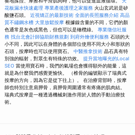
奏地揉捏、摩擦和平滑肌肉時，他可以促進血液循環。
天
花板漏水快速處理
專業產後護理之家服務
火山玄武岩是矽
酸鹽石頭。
近視矯正的最新技術
全面的長照服務介紹
高品
質不鏽鋼水槽
大里放鬆按摩
根據鎳含量的不同，它們的顏
色通常是灰色或黑色，但也可以是橄欖綠。
專業徵信社服
務
找台北會計師協助財務規劃
到府外燴便利服務
石頭的大
小不同，因此可以在身體的各個部位使用不同大小和形狀的
石頭，按摩時也可以使用寶石。
中醫推拿技術
晶石具有特
別強的輻射，對眾生有特殊的功效。
提升當地曝光的Local
SEO
當使用寶石時，我們的氣場也會獲得額外的能量，這
就是為什麼我們感覺更愉快。 （椎骨的編號顯示了瑞典式
按摩的方向，因為它是從下往上）。 在治療背部時，按摩
師也特別注意肩胛骨，肩胛骨周圍通常有疼痛的肌肉結。
瑞典式按摩是一種透過機械刺激作用於人體的手動治療技
術。