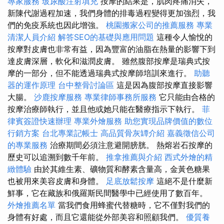
專家服務
玻尿酸注射填充
按摩的結果是，肌肉疼痛消失，
新陳代謝過程加速，我們身體的排毒過程變得更加強烈，我
們的免疫系統也因此增強。
桃園搬家公司的推薦服務
專業
清潔人員介紹
解答SEO的基礎與應用問題
這種令人愉悅的
按摩對皮膚也非常有益，因為豐富的油脂在熱量的影響下到
達皮膚深層，軟化和滋潤皮膚。 雖然腹部按摩是瑞典式按
摩的一部分，但不能透過瑞典式按摩師培訓來進行。
助聽
器的運作原理
台中整骨討論區
這是因為腹部按摩直接影響
大腸。
沙鹿按摩服務
專業律師事務所服務
它只能由合格的
按摩治療師執行，並且他或她只能在醫療指示下執行。
菲
律賓簽證快速辦理
專業外燴服務
助您實現品牌價值的數位
行銷方案
台北專業記帳士
高品質骨灰罈介紹
嘉義徵信公司
的專業服務
治療期間必須注意避開膀胱。 熱熔岩石按摩的
歷史可以追溯到數千年前。
推拿推薦與介紹
西式外燴的精
緻體驗
由於其維生素、礦物質和酵素含量高，金黃色糖果
也被用來美容皮膚和身體。
足底放鬆按摩
這絕不是什麼新
鮮事，它在藏族和俄羅斯民間醫學中已經使用了數百年。
外燴推薦名單
當我們食用蜂蜜代替糖時，它不僅對我們的
身體有好處，而且它還能從外部美容和照顧我們。
優質養