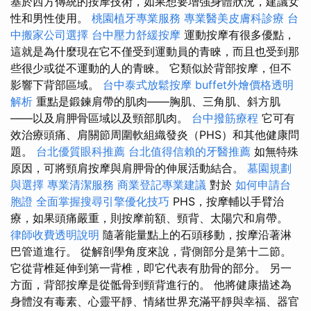
基於西方傳統的按摩技術，如果想要增強身體狀況，建議女
性和男性使用。
桃園植牙專業服務
專業醫美皮膚科診療
台
中搬家公司選擇
台中壓力舒緩按摩
運動按摩有很多優點，
這就是為什麼現在它不僅受到運動員的青睞，而且也受到那
些很少或從不運動的人的青睞。 它類似於背部按摩，但不
影響下背部區域。
台中泰式放鬆按摩
buffet外燴價格透明
解析
重點是鍛鍊肩帶的肌肉——胸肌、三角肌、斜方肌
——以及肩胛骨區域以及頸部肌肉。
台中撥筋療程
它可有
效治療頭痛、肩關節周圍軟組織發炎（PHS）和其他健康問
題。
台北優質眼科推薦
台北值得信賴的牙醫推薦
如無特殊
原因，可將頸肩按摩與肩胛骨的伸展活動結合。
墓園規劃
與選擇
專業清潔服務
商業登記專業建議
對於
如何申請台
胞證
全面掌握搜尋引擎優化技巧
PHS，按摩輔以手臂治
療，如果頭痛嚴重，則按摩前額、頸背、太陽穴和肩帶。
律師收費透明說明
隨著能量點上的石頭移動，按摩沿著淋
巴管道進行。 從解剖學角度來說，背側部分是第十二節。
它從背椎延伸到第一背椎，即它代表有肋骨的部分。 另一
方面，背部按摩是從骶骨到頸背進行的。 他將健康描述為
身體沒有毒素、心靈平靜、情緒世界充滿平靜與幸福、器官