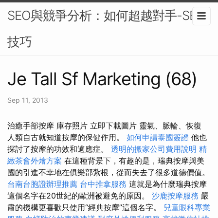
SEO與競爭分析：如何超越對手-SEO
技巧
Je Tall Sf Marketing (68)
Sep 11, 2013
治癒手部按摩 庫存照片 立即下載圖片 靈氣、脈輪、恢復
人類自古就知道按摩的保健作用。
如何申請泰國簽證
他也
探討了按摩的功效和適應症。
透明的搬家公司費用說明
精
緻茶會外燴方案
在這種背景下，有趣的是，瑞典按摩與美
國的引進不幸地在俱樂部紮根，從而失去了很多道德價值。
台南台胞證辦理推薦
台中推拿服務
這就是為什麼瑞典按摩
這個名字在20世紀的歐洲被避免的原因。
沙鹿按摩服務
嚴
肅的機構更喜歡只使用“經典按摩”這個名字。
兒童眼科專業