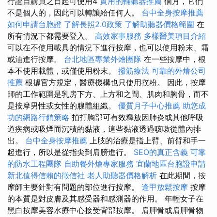
行證自購買之日起可使用4
實用的輔聽器推薦
個月，它們
不是個人的，因此可以轉讓給任何人。
台中全身按摩推薦
如何申請台胞證
了解長照2.0政策
了解助聽器價格範圍
在
所有情況下都需要登入。
高效家事服務
多樣醫美項目介紹
可以在不使用載具的情況下進行按摩，也可以使用粉末、霜
或油進行按摩。
台北地區專業外燴團隊
在一些按摩中，根
本不使用載體，或僅使用粉末。
撥筋療法
可靠的外燴公司
推薦
根據官方規定，醫療機構也只使用撲粉。 因此，按摩
師的工作範圍是乳房下方、上方和之間、肌肉和胸骨，而不
是按摩男性或女性的腺體組織。
優質月子中心推薦
助您成
功的網路行銷策略
拍打胸部可有效釋放因肺炎或其他呼吸
道疾病或吸煙而沉積的黏液，這些黏液透過咳嗽從體內排
出。
台中全身按摩推薦
上肢的治療是指上臂、前臂和手一
起進行，所以是從指尖到肩膀進行。
SEO的真正含義
可靠
的防水工程團隊
自助餐外燴專家服務
宜蘭地區台胞證申請
新北值得信賴的徵信社
老人助聽器價格解析
在此期間，按
摩師主要針對有問題的部位進行按摩。
逢甲放鬆按摩
按摩
的本質是對皮膚及其感受器和感測器的作用。 年輕女子在
黑白按摩美容水療中心接受背部按摩。 肩胛骨或肩胛骨物