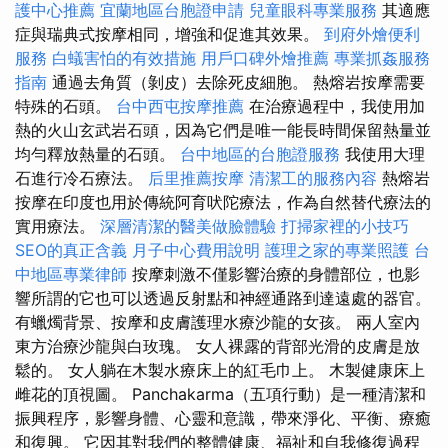
護中心推薦
宜蘭地區台胞證申請
兒童眼科專業服務
其適應
症與瑞典式按摩相同，增強和促進其效果。
到府外燴便利
服務
白蟻害怕的有效措施
用戶口碑外燴推薦
專業抓姦服務
指南
通過去角質（剝皮）去除死皮細胞。 熱熔岩按摩需要
特殊的石頭。
台中西屯按摩推薦
在治療過程中，我使用加
熱的火山玄武岩石頭，因為它們是唯一能長時間保留熱量並
均勻釋放熱量的石頭。
台中地區的台胞證服務
我使用大理
石進行冷石療法。
后里推薦按摩
清潔工的服務內容
熱熔岩
按摩在印度也用於傳統阿育吠陀療法，作為自然替代療法的
實用療法。
深層清潔的醫美做臉體驗
打掃家裡的小技巧
SEO的真正含義
月子中心費用說明
護理之家的專業照護
台
中地區專業律師
按摩刺激不僅影響治療的身體部位，也影
響所謂的它也可以透過反射點和神經通路到達遠處的器官。
有蠟燭背景、按摩和皮膚護理水療沙龍的女孩。 兩人室內
東方治療沙龍與白玫瑰。 女人裸露的背部光滑的皮膚是放
鬆的。 女人躺在木製水療床上的紅毛巾上。 木製健康床上
雌花的頂視圖。 Panchakarma（五項行動）是一種清潔和
振興程序，影響身體、心靈和意識，帶來淨化、平衡、療癒
和復興。 它因其對我們的整體健康、福祉和自我修復過程