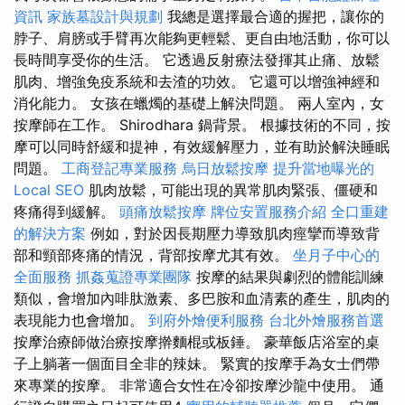
資訊
家族墓設計與規劃
我總是選擇最合適的握把，讓你的
脖子、肩膀或手臂再次能夠更輕鬆、更自由地活動，你可以
長時間享受你的生活。 它透過反射療法發揮其止痛、放鬆
肌肉、增強免疫系統和去渣的功效。 它還可以增強神經和
消化能力。 女孩在蠟燭的基礎上解決問題。 兩人室內，女
按摩師在工作。 Shirodhara 鍋背景。 根據技術的不同，按
摩可以同時舒緩和提神，有效緩解壓力，並有助於解決睡眠
問題。
工商登記專業服務
烏日放鬆按摩
提升當地曝光的
Local SEO
肌肉放鬆，可能出現的異常肌肉緊張、僵硬和
疼痛得到緩解。
頭痛放鬆按摩
牌位安置服務介紹
全口重建
的解決方案
例如，對於因長期壓力導致肌肉痙攣而導致背
部和頸部疼痛的情況，背部按摩尤其有效。
坐月子中心的
全面服務
抓姦蒐證專業團隊
按摩的結果與劇烈的體能訓練
類似，會增加內啡肽激素、多巴胺和血清素的產生，肌肉的
表現能力也會增加。
到府外燴便利服務
台北外燴服務首選
按摩治療師做治療按摩擀麵棍或板錘。 豪華飯店浴室的桌
子上躺著一個面目全非的辣妹。 緊實的按摩手為女士們帶
來專業的按摩。 非常適合女性在冷卻按摩沙龍中使用。 通