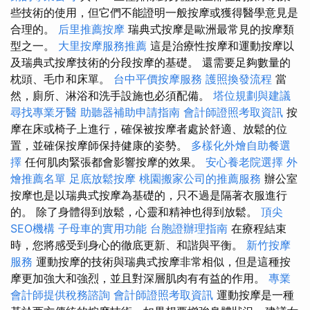
些技術的使用，但它們不能證明一般按摩或獲得醫學意見是
合理的。
后里推薦按摩
瑞典式按摩是歐洲最常見的按摩類
型之一。
大里按摩服務推薦
這是治療性按摩和運動按摩以
及瑞典式按摩技術的分段按摩的基礎。 還需要足夠數量的
枕頭、毛巾和床單。
台中平價按摩服務
護照換發流程
當
然，廁所、淋浴和洗手設施也必須配備。
塔位規劃與建議
尋找專業牙醫
助聽器補助申請指南
會計師證照考取資訊
按
摩在床或椅子上進行，確保被按摩者處於舒適、放鬆的位
置，並確保按摩師保持健康的姿勢。
多樣化外燴自助餐選
擇
任何肌肉緊張都會影響按摩的效果。
安心養老院選擇
外
燴推薦名單
足底放鬆按摩
桃園搬家公司的推薦服務
辦公室
按摩也是以瑞典式按摩為基礎的，只不過是隔著衣服進行
的。 除了身體得到放鬆，心靈和精神也得到放鬆。
頂尖
SEO機構
子母車的實用功能
台胞證辦理指南
在療程結束
時，您將感受到身心的徹底更新、和諧與平衡。
新竹按摩
服務
運動按摩的技術與瑞典式按摩非常相似，但是這種按
摩更加強大和強烈，並且對深層肌肉有有益的作用。
專業
會計師提供稅務諮詢
會計師證照考取資訊
運動按摩是一種