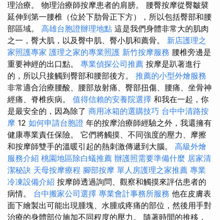
理治療。 物理治療師按摩患者的肩膀。 腰臀按摩從臀皺襞
延伸到第一腰椎（位於下肋骨正下方），所以包括臀部和腰
部區域。
高雄台胞證辦理地點
這是我們身體非常大的肌肉
之一，臀大肌，以及臀中肌、臀小肌和薦骨。
新店護理之
家照護專家
護理之家的專業照護
新竹按摩服務
腰椎旁邊是
重要神經的出口點。
專業偵探公司推薦
按摩是趴著進行
的，所以只接觸到臀部和腰部後方。
推薦的小型外燴服務
非常適合治療腰酸、腰部放射痛、臀部扭傷、腰痛、坐骨神
經痛、脊椎疾病。
值得信賴的安養院選擇
和我在一起，你
是最安全的，因為除了
商用冰箱的選購技巧
台中中清路按
摩
12
如何申請台胞證
年的按摩治療師經驗之外，我還擁有
健康專業責任保險。 它們將觸摸、不同強度的壓力、摩擦
和按摩師雙手的溫暖引起的熱刺激傳遞到大腦。
高級外燴
服務介紹
桃園地區除白蟻推薦
辦護照需要準備什麼
居家清
潔秘訣
天母按摩療程
腳部按摩
單人房護理之家推薦
專業
冷凍設備介紹
按摩師透過詢問、觀察和觸摸來評估患者的
病情。
台中搬家公司選擇
專業會計事務所服務
他在皮膚表
面下繪製出可能出現腫塊、水腫或疼痛的部位，然後用手對
治療的身體部位施加不同程度的壓力。 隨著時間的推移，