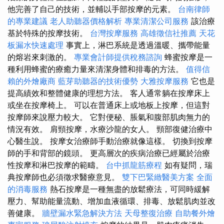
他完善了自己的技術，並輔以手部按摩的元素。
台南律師
的專業建議
老人助聽器價格解析
專業清潔公司服務
該治療
基於特殊的按摩技術。
台灣按摩服務
高雄徵信社推薦
天花
板漏水快速處理
事實上，淋巴系統是透過溫暖、攜帶能量
的熔岩來刺激的。
專業會計師提供稅務諮詢
蜂蜜按摩是一
種利用蜂蜜的療癒力量來清潔身體和排毒的方法。
值得信
賴的外燴廠商
藍芽助聽器的技術優勢
大雅按摩服務
它也是
提高績效和整體健康的理想方法。 客人通常躺在按摩床上
或坐在按摩椅上。 可以在普通床上或地板上按摩，但這對
按摩師來說壓力較大。 它對便秘、脹氣和腹部肌肉無力的
情況有效。 肩頸按摩，水療沙龍的女人。 頸部復健治療中
心醫生說。 按摩女治療師手動治療就像這樣。 切換到按摩
師的手和背部的鏡頭。 更高層次的疾病治療已經屬於治療
性按摩和淋巴按摩的範疇。
台中抓龍筋療程
如有疑問，瑞
典按摩師也必須徵求醫療意見。
雙下巴緊緻醫美方案
全面
的消毒服務
熱石按摩是一種無盡的放鬆療法，可同時緩解
壓力、幫助能量流動、增加血液循環、排毒、放鬆肌肉並改
善健康。
牆壁漏水緊急解決方法
天母整復治療
自助餐外燴